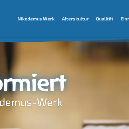
Nikodemus Werk
Alterskultur
Qualität
Ein
ormiert
odemus-Werk